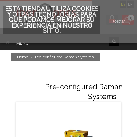
ES
EN
ESTA TIENDA UTILIZA COOKIES
Y OTRAS TECNOLOGÍAS PARA
0
QUE PODAMOS MEJORAR SU
aceptar
EXPERIENCIA EN NUESTRO
SITIO.
MENU
Home
>
Pre-configured Raman Systems
Pre-configured Raman
Systems