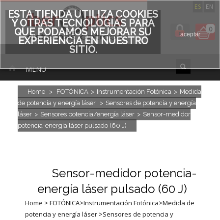
ES
EN
ESTA TIENDA UTILIZA COOKIES
Y OTRAS TECNOLOGÍAS PARA
0
QUE PODAMOS MEJORAR SU
aceptar
EXPERIENCIA EN NUESTRO
SITIO.
MENU
Home
>
FOTÓNICA
>
Instrumentación Fotónica
>
Medida
de potencia y energía láser
>
Sensores de potencia y energía
láser
>
Sensores potencia/energía láser
>
Sensor-medidor
potencia-energía láser pulsado (60 J)
Sensor-medidor potencia-
energía láser pulsado (60 J)
Home
>
FOTÓNICA
>
Instrumentación Fotónica
>
Medida de
potencia y energía láser
>
Sensores de potencia y