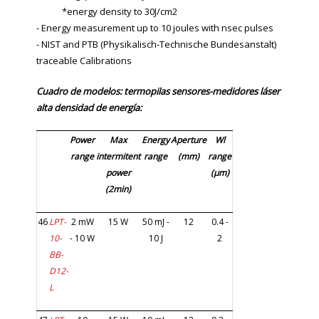
*energy density to 30J/cm2
- Energy measurement up to 10 joules with nsec pulses
- NIST and PTB (Physikalisch-Technische Bundesanstalt)
traceable Calibrations
Cuadro de modelos: termopilas sensores-medidores láser
alta densidad de energía:
Power
Max
Energy
Aperture
Wl
range
intermitent
range
(mm)
range
power
(µm)
(2min)
46
LPT-
2 mW
15 W
50 mJ -
12
0.4 -
10-
- 10 W
10 J
2
BB-
D12-
L