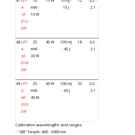
47
LPT-
10
15 W
10 mJ -
12
0.2 -
A-
mW -
15 J
2.1
10-
10 W
D12-
DIF
48
LPT-
25
45 W
100 mJ
18
0.2 -
A-
mW -
- 45 J
2.1
30-
30 W
D18-
DIF
49
LPT-
25
60 W
100 mJ
33
0.2 -
A-
mW -
- 60 J
2.1
40-
40 W
D33-
DIF
Calibration wavelengths and ranges:
- "-BB" heads: 400 - 2000 nm