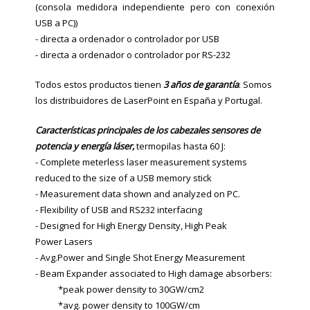
(consola medidora independiente pero con conexión
USB a PC))
- directa a ordenador o controlador por USB
- directa a ordenador o controlador por RS-232
Todos estos productos tienen
3 años de garantía
. Somos
los distribuidores de LaserPoint en España y Portugal.
Características principales de los c
abezales s
ensores
de
potencia y energía láser,
termopilas hasta 60 J:
- Complete meterless laser measurement systems
reduced to the size of a USB memory stick
- Measurement data shown and analyzed on PC.
- Flexibility of USB and RS232 interfacing
- Designed for High Energy Density, High Peak
Power Lasers
- Avg.Power and Single Shot Energy Measurement
- Beam Expander associated to High damage absorbers:
*peak power density to 30GW/cm2
*avg. power density to 100GW/cm