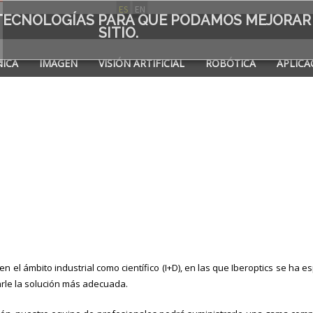
ES
EN
S TECNOLOGÍAS PARA QUE PODAMOS MEJORAR
SITIO.
ICA
IMAGEN
VISIÓN ARTIFICIAL
ROBÓTICA
APLICA
A DE
n el ámbito industrial como científico (I+D), en las que Iberoptics se ha e
rle la solución más adecuada.