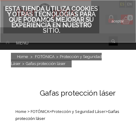
ES
EN
ESTA TIENDA UTILIZA COOKIES
Y OTRAS TECNOLOGÍAS PARA
0
QUE PODAMOS MEJORAR SU
aceptar
EXPERIENCIA EN NUESTRO
SITIO.
MENU
Home
>
FOTÓNICA
>
Protección y Seguridad
Láser
>
Gafas protección láser
Gafas protección láser
Home
>
FOTÓNICA
>
Protección y Seguridad Láser
>
Gafas
protección láser