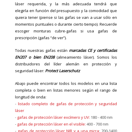
láser requerida, y la más adecuada tendrá que
elegirla en función del presupuesto y la comodidad que
quiera tener (p
iense si las gafas se van a usar sólo en
momentos puntuales o durante cierto tiempo). Recu
erde
escoger monturas cubre-gafas si usa gafas de
prescripción (gafas “de ver”).
Todas nuestras gafas están
marcadas CE y certificadas
EN207 o bien EN208
(alineamiento láser). Somos los
distribuidores del líder alemán en protección y
seguridad láser:
Protect Laserschutz
Abajo puede encontrar todos los modelos en una lista
completa o bien en listas menores según el rango de
longitud de onda:
-
listado completo de gafas de protección y seguridad
láser
-
gafas de protección láser excímero y UV:
180 - 400 nm
-
gafas de protección láser en el visible:
400 - 700 nm
-
gafas de protección láser NIR y a una micra
: 700-1400