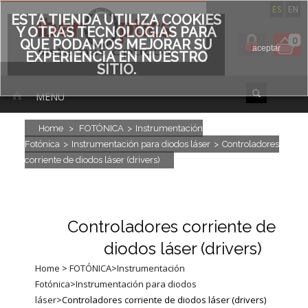
ES
EN
ESTA TIENDA UTILIZA COOKIES
Y OTRAS TECNOLOGÍAS PARA
0
QUE PODAMOS MEJORAR SU
aceptar
EXPERIENCIA EN NUESTRO
SITIO.
MENU
Home
>
FOTÓNICA
>
Instrumentación
Fotónica
>
Instrumentación para diodos láser
>
Controladores
corriente de diodos láser (drivers)
Controladores corriente de
diodos láser (drivers)
Home
>
FOTÓNICA
>
Instrumentación
Fotónica
>
Instrumentación para diodos
láser
>
Controladores corriente de diodos láser (drivers)