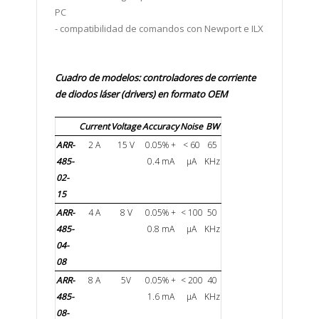
PC
- compatibilidad de comandos con Newport e ILX
Cuadro de modelos:
controladores de corriente
de diodos láser (drivers)
en formato OEM
Current
Voltage
Accuracy
Noise
BW
ARR-
2 A
15 V
0.05% +
< 60
65
485-
0.4 mA
µA
KHz
02-
15
ARR-
4 A
8 V
0.05% +
< 100
50
485-
0.8 mA
µA
KHz
04-
08
ARR-
8 A
5V
0.05% +
< 200
40
485-
1.6 mA
µA
KHz
08-