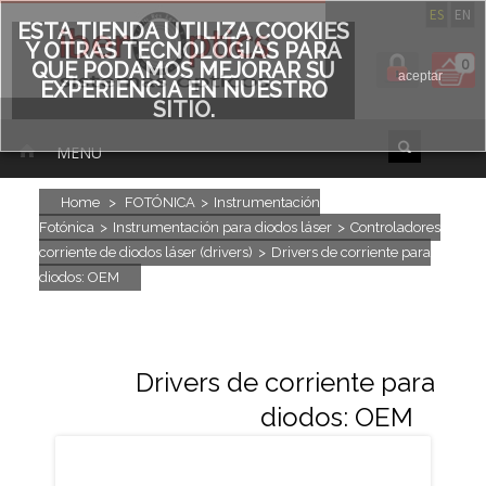
ES
EN
ESTA TIENDA UTILIZA COOKIES
Y OTRAS TECNOLOGÍAS PARA
0
QUE PODAMOS MEJORAR SU
aceptar
EXPERIENCIA EN NUESTRO
SITIO.
MENU
Home
>
FOTÓNICA
>
Instrumentación
Fotónica
>
Instrumentación para diodos láser
>
Controladores
corriente de diodos láser (drivers)
>
Drivers de corriente para
diodos: OEM
Drivers de corriente para
diodos: OEM