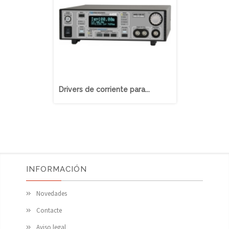
Drivers de corriente para...
Controlador
INFORMACIÓN
Novedades
Contacte
Aviso legal