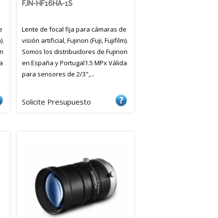
FJN-HF16HA-1S
e
Lente de focal fija para cámaras de
).
visión artificial, Fujinon (Fuji, Fujifilm).
on
Somos los distribuidores de Fujinon
a
en España y Portugal1.5 MPx Válida
para sensores de 2/3",...
Solicite Presupuesto