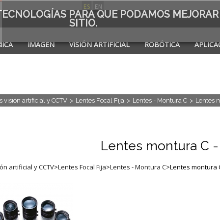
ES
EN
S TECNOLOGÍAS PARA QUE PODAMOS MEJORAR
SITIO.
ICA
IMAGEN
VISIÓN ARTIFICIAL
ROBÓTICA
APLICA
A DE
 visión artificial y CCTV
>
Lentes Focal Fija
>
Lentes - Montura C
>
Lentes m
Lentes montura C - 
ón artificial y CCTV
>
Lentes Focal Fija
>
Lentes - Montura C
>
Lentes montura C 