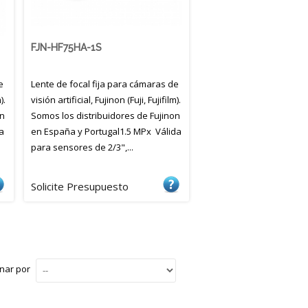
FJN-HF75HA-1S
e
Lente de focal fija para cámaras de
).
visión artificial, Fujinon (Fuji, Fujifilm).
on
Somos los distribuidores de Fujinon
a
en España y Portugal1.5 MPx Válida
para sensores de 2/3",...
Solicite Presupuesto
nar por