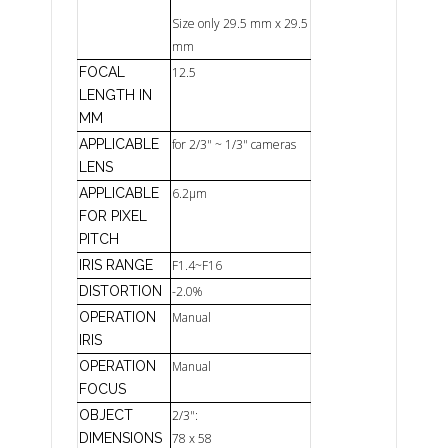
Size only 29.5 mm x 29.5
mm
FOCAL
12.5
LENGTH IN
MM
APPLICABLE
for 2/3" ~ 1/3" cameras
LENS
APPLICABLE
6.2µm
FOR PIXEL
PITCH
IRIS RANGE
F1.4~F16
DISTORTION
-2.0%
OPERATION
Manual
IRIS
OPERATION
Manual
FOCUS
OBJECT
2/3":
DIMENSIONS
78 x 58