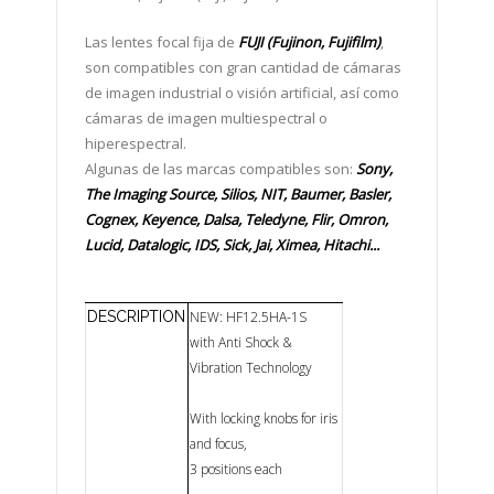
Las lentes focal fija de
FUJI (Fujinon, Fujifilm)
,
son compatibles con gran cantidad de cámaras
de imagen industrial o visión artificial, así como
cámaras de imagen multiespectral o
hiperespectral.
Algunas de las marcas compatibles son:
Sony,
The Imaging Source, Silios, NIT, Baumer, Basler,
Cognex, Keyence, Dalsa, Teledyne, Flir, Omron,
Lucid, Datalogic, IDS, Sick, Jai, Ximea, Hitachi...
DESCRIPTION
NEW: HF12.5HA-1S
with Anti Shock &
Vibration Technology
With locking knobs for iris
and focus,
3 positions each