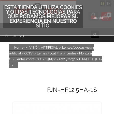
ES
EN
ESTA TIENDA UTILIZA COOKIES
Y OTRAS TECNOLOGÍAS PARA
0
QUE PODAMOS MEJORAR SU
aceptar
EXPERIENCIA EN NUESTRO
SITIO.
MENU
Home
>
VISIÓN ARTIFICIAL
>
Lentes/ópticas visión
artificial y CCTV
>
Lentes Focal Fija
>
Lentes - Montura
C
>
Lentes montura C - 1.5Mpx - 1/2" y 2/3"
>
FJN-HF12.5HA-
1S
FJN-HF12.5HA-1S