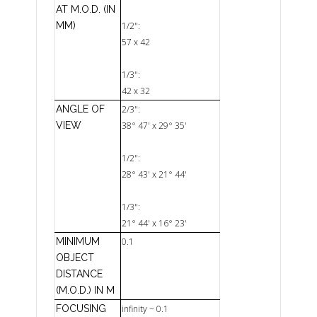
AT M.O.D. (IN
MM)
1/2":
57 x 42
1/3":
42 x 32
ANGLE OF
2/3":
VIEW
38° 47' x 29° 35'
1/2":
28° 43' x 21° 44'
1/3":
21° 44' x 16° 23'
MINIMUM
0.1
OBJECT
DISTANCE
(M.O.D.) IN M
FOCUSING
infinity ~ 0.1