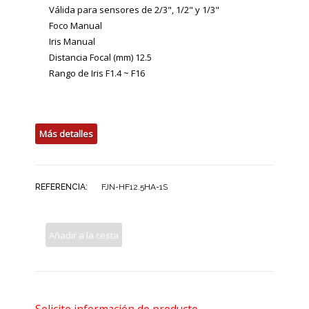
Válida para sensores de 2/3", 1/2" y 1/3"
Foco Manual
Iris Manual
Distancia Focal (mm) 12.5
Rango de Iris F1.4 ~ F16
Distribuidor fuji distribuidor fujiflim distribuidor fujinon
fuji españa fujinon españa fujifilm españa
Más detalles
REFERENCIA:
FJN-HF12.5HA-1S
Añadir a la cesta