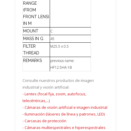
RANGE
(FROM
FRONT LENS)
IN M
MOUNT
C
MASS IN G
45
FILTER
M25.5 x 0.5
THREAD
REMARKS
previous name:
HF12.5HA-1B
Consulte nuestros productos de imagen
industrial y visión artificial:
-
Lentes (focal fija, zoom, autofocus,
telecéntricas,...)
-
Cámaras de visión artificial e imagen industrial
-
Iluminación (láseres de línea y patrones, LED)
-
Carcasas de protección
-
Cámaras multiespectrales e hiperespectrales