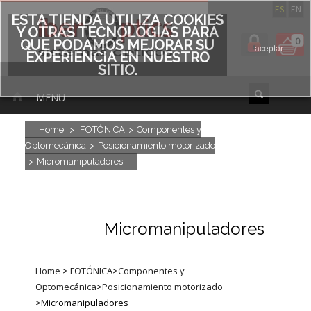
ES
EN
ESTA TIENDA UTILIZA COOKIES
Y OTRAS TECNOLOGÍAS PARA
0
QUE PODAMOS MEJORAR SU
aceptar
EXPERIENCIA EN NUESTRO
SITIO.
MENU
Home
>
FOTÓNICA
>
Componentes y
Optomecánica
>
Posicionamiento motorizado
>
Micromanipuladores
Micromanipuladores
Home
>
FOTÓNICA
>
Componentes y
Optomecánica
>
Posicionamiento motorizado
>
Micromanipuladores