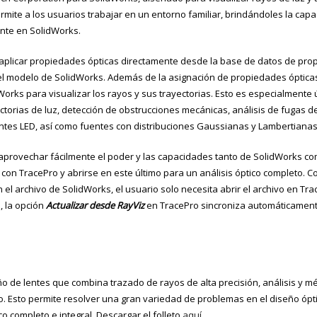
ite a los usuarios trabajar en un entorno familiar, brindándoles la cap
ente en SolidWorks.
 aplicar propiedades ópticas directamente desde la base de datos de pr
 modelo de SolidWorks. Además de la asignación de propiedades ópticas,
orks para visualizar los rayos y sus trayectorias. Esto es especialmente ú
ectorias de luz, detección de obstrucciones mecánicas, análisis de fugas d
entes LED, así como fuentes con distribuciones Gaussianas y Lambertianas
 aprovechar fácilmente el poder y las capacidades tanto de SolidWorks c
n TracePro y abrirse en este último para un análisis óptico completo. C
el archivo de SolidWorks, el usuario solo necesita abrir el archivo en Trac
, la opción
Actualizar desde RayViz
en TracePro sincroniza automáticament
de lentes que combina trazado de rayos de alta precisión, análisis y m
uso. Esto permite resolver una gran variedad de problemas en el diseño óp
o completo e integral. Descargar el folleto
aquí
.