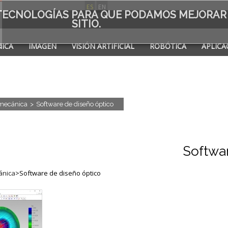
ES
EN
S TECNOLOGÍAS PARA QUE PODAMOS MEJORAR
SITIO.
ICA
IMAGEN
VISIÓN ARTIFICIAL
ROBÓTICA
APLICA
A DE
mecánica
>
Software de diseño óptico
Softwa
ánica
>
Software de diseño óptico