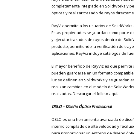
completamente integrado en SolidWorks y perm
ópticas y realizar trazado de rayos directam
RayViz permite a los usuarios de SolidWorks
Estas propiedades se guardan como parte del
y ejecutar trazados de rayos dentro de SolidW
producto, permitiendo la verificación de tray
aplicaciones. RayViz incluye catálogos de fu
El mayor beneficio de RayViz es que permite
pueden guardarse en un formato compatible co
luz se definen en SolidWorks y se guardan en 
realizan cambios en el modelo de SolidWorks
realizadas. Descargar el folleto
aquí
.
OSLO – Diseño Óptico Profesional
OSLO es una herramienta avanzada de diseño 
interno compilado de alta velocidad y fácil 
para proporcionar un entorno de diseño óptic