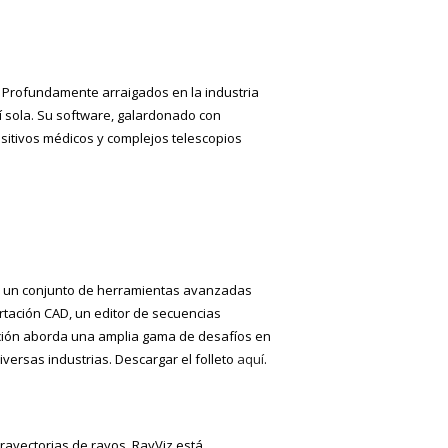
Profundamente arraigados en la industria
í sola. Su software, galardonado con
sitivos médicos y complejos telescopios
ce un conjunto de herramientas avanzadas
tación CAD, un editor de secuencias
nación aborda una amplia gama de desafíos en
versas industrias. Descargar el folleto
aquí
.
rayectorias de rayos. RayViz está