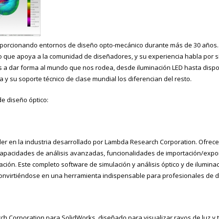
orcionando entornos de diseño opto-mecánico durante más de 30 años. 
o que apoya a la comunidad de diseñadores, y su experiencia habla por s
 a dar forma al mundo que nos rodea, desde iluminación LED hasta dispo
a y su soporte técnico de clase mundial los diferencian del resto.
e diseño óptico:
íder en la industria desarrollado por Lambda Research Corporation. Ofre
capacidades de análisis avanzadas, funcionalidades de importación/expor
zación. Este completo software de simulación y análisis óptico y de ilumi
, convirtiéndose en una herramienta indispensable para profesionales de di
 Corporation para SolidWorks, diseñado para visualizar rayos de luz y t