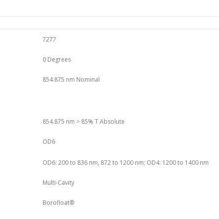
7277
0 Degrees
854.875 nm Nominal
854.875 nm > 85% T Absolute
OD6
OD6: 200 to 836 nm, 872 to 1200 nm; OD4: 1200 to 1400 nm
Multi-Cavity
Borofloat®