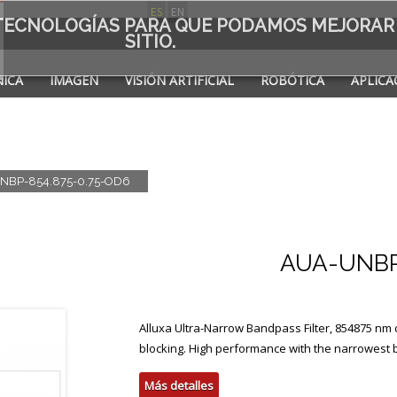
ES
EN
S TECNOLOGÍAS PARA QUE PODAMOS MEJORAR
SITIO.
ICA
IMAGEN
VISIÓN ARTIFICIAL
ROBÓTICA
APLICA
A DE
NBP-854.875-0.75-OD6
AUA-UNBP
Alluxa Ultra-Narrow Bandpass Filter, 854875 n
blocking. High performance with the narrowest
Más detalles