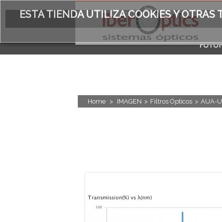
ESTA TIENDA UTILIZA COOKIES Y OTRA
FOTÓN
ACERC
Home
>
IMAGEN
>
Filtros Ópticos
>
AUA-U