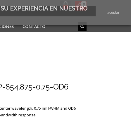
0
 SU EXPERIENCIA EN NUESTRO
aceptar
CIONES
CONTACTO
-854.875-0.75-OD6
m center wavelength, 0.75 nm FWHM and OD6
 bandwidth response.