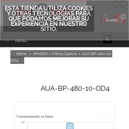
ES
EN
ESTA TIENDA UTILIZA COOKIES
Y OTRAS TECNOLOGÍAS PARA
0
QUE PODAMOS MEJORAR SU
aceptar
EXPERIENCIA EN NUESTRO
SITIO.
MENU
Home
>
IMAGEN
>
Filtros Ópticos
>
AUA-BP-480-10-
OD4
AUA-BP-480-10-OD4