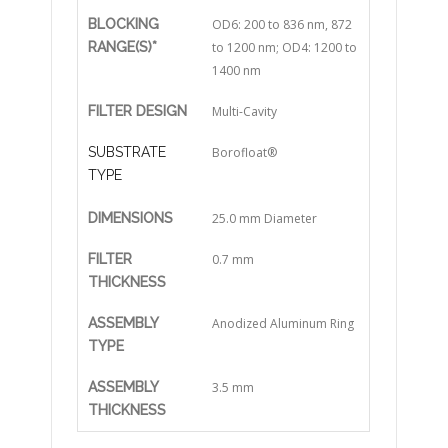
BLOCKING
OD6: 200 to 836 nm, 872
RANGE(S)*
to 1200 nm; OD4: 1200 to
1400 nm
FILTER DESIGN
Multi-Cavity
SUBSTRATE
Borofloat®
TYPE
DIMENSIONS
25.0 mm Diameter
FILTER
0.7 mm
THICKNESS
ASSEMBLY
Anodized Aluminum Ring
TYPE
ASSEMBLY
3.5 mm
THICKNESS