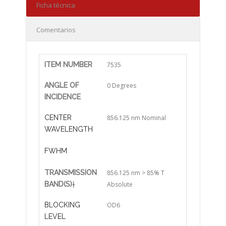
Ficha técnica
Comentarios
ITEM NUMBER
7535
ANGLE OF
0 Degrees
INCIDENCE
CENTER
856.125 nm Nominal
WAVELENGTH
FWHM
TRANSMISSION
856.125 nm > 85% T
BAND(S)
†
Absolute
BLOCKING
OD6
LEVEL