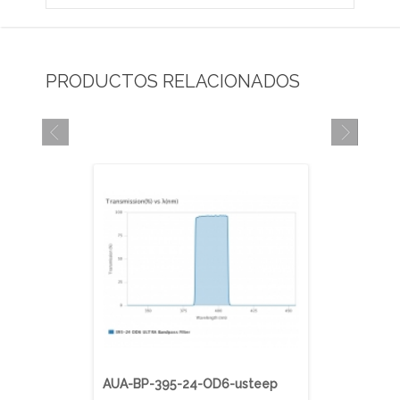
PRODUCTOS RELACIONADOS
AUA-BP-395-24-OD6-usteep
AUA-BP-40