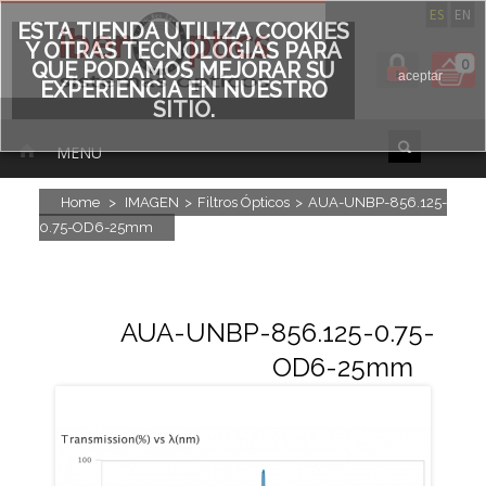
ES
EN
ESTA TIENDA UTILIZA COOKIES
Y OTRAS TECNOLOGÍAS PARA
0
QUE PODAMOS MEJORAR SU
aceptar
EXPERIENCIA EN NUESTRO
SITIO.
MENU
Home
>
IMAGEN
>
Filtros Ópticos
>
AUA-UNBP-856.125-
0.75-OD6-25mm
AUA-UNBP-856.125-0.75-
OD6-25mm