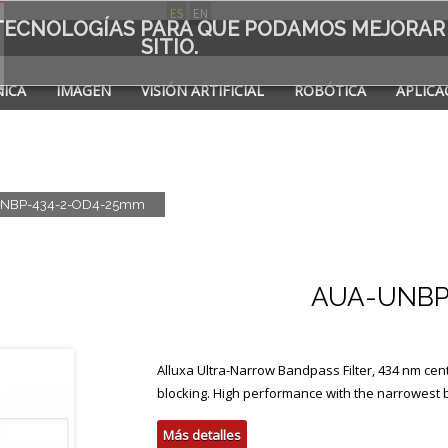
ES
EN
S TECNOLOGÍAS PARA QUE PODAMOS MEJORAR
SITIO.
ICA
IMAGEN
VISIÓN ARTIFICIAL
ROBÓTICA
APLICA
A DE
NBP-434-2-OD4-25mm
AUA-UNBP
Alluxa Ultra-Narrow Bandpass Filter, 434 nm c
blocking. High performance with the narrowest
Más detalles