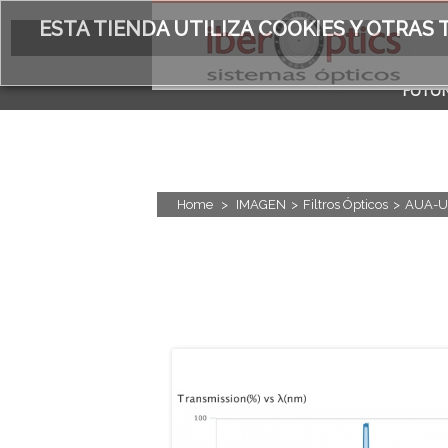
ESTA TIENDA UTILIZA COOKIES Y OTRA
FOTÓN
ACERC
Home
>
IMAGEN
>
Filtros Ópticos
>
AUA-U