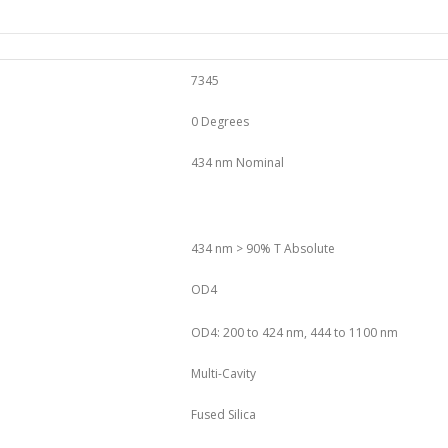
7345
0 Degrees
434 nm Nominal
434 nm > 90% T Absolute
OD4
OD4: 200 to 424 nm, 444 to 1100 nm
Multi-Cavity
Fused Silica