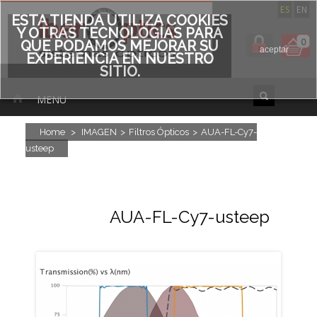
ES
EN
ESTA TIENDA UTILIZA COOKIES
Y OTRAS TECNOLOGÍAS PARA
0
QUE PODAMOS MEJORAR SU
aceptar
EXPERIENCIA EN NUESTRO
SITIO.
MENU
Home
>
IMAGEN
>
Filtros Ópticos
>
AUA-FL-Cy7-
usteep
AUA-FL-Cy7-usteep