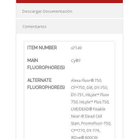
Descargar Documentación
Comentarios
ITEM NUMBER
s7149
MAIN
Cy®7
FLUOROPHORE(S)
ALTERNATE
Alexa Fluor® 750,
FLUOROPHORE(S)
CF™750, DiR, DY-750,
DY-751, HiLyte™ Fluor
750, HiLyte™ Plus 750,
LIVE/DEAD® Fixable
Near-IR Dead Cell
Stain, PromoFluor-750,
CF™770, DY-776,
IRDye® 800CW,