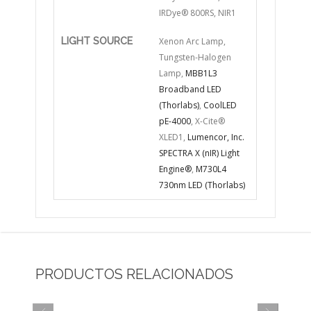
IRDye® 800RS, NIR1
LIGHT SOURCE
Xenon Arc Lamp,
Tungsten-Halogen
Lamp,
MBB1L3
Broadband LED
(Thorlabs)
,
CoolLED
pE-4000
, X-Cite®
XLED1,
Lumencor, Inc.
SPECTRA X (nIR) Light
Engine®
,
M730L4
730nm LED (Thorlabs)
PRODUCTOS RELACIONADOS