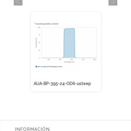
AUA-BP-395-24-OD6-usteep
AUA-BP-40
INFORMACIÓN