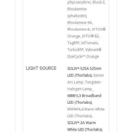
phycoerythrin, Rhod-2,
Rhodamine
(phalloidin),
Rhodamine 6G,
Rhodamine B, SYTOX®
Orange, SYTO® 82,
TagRFP, tdTomato,
TurboRFP, Vybrant®
DyeCycle™ Orange
LIGHT SOURCE
SOLIS™-525A 525nm
LED (Thorlabs)
, Xenon
Arc Lamp, Tungsten-
Halogen Lamp,
MBB1L3 Broadband
LED (Thorlabs)
,
MWWHL4 Warm White
LED (Thorlabs),
SOLIS™-2A Warm
White LED (Thorlabs)
,