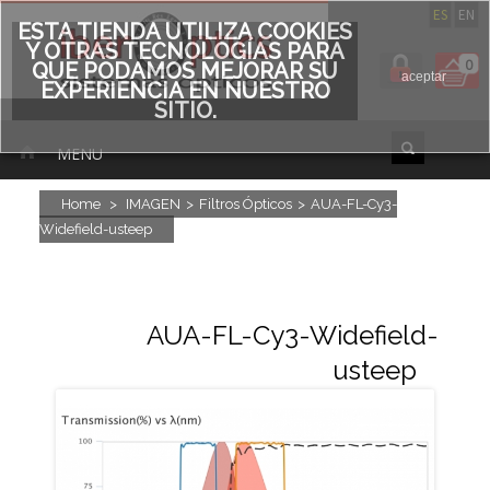
ES
EN
ESTA TIENDA UTILIZA COOKIES
Y OTRAS TECNOLOGÍAS PARA
0
QUE PODAMOS MEJORAR SU
aceptar
EXPERIENCIA EN NUESTRO
SITIO.
MENU
Home
>
IMAGEN
>
Filtros Ópticos
>
AUA-FL-Cy3-
Widefield-usteep
AUA-FL-Cy3-Widefield-
usteep