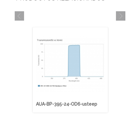
AUA-BP-395-24-OD6-usteep
AUA-BP-40