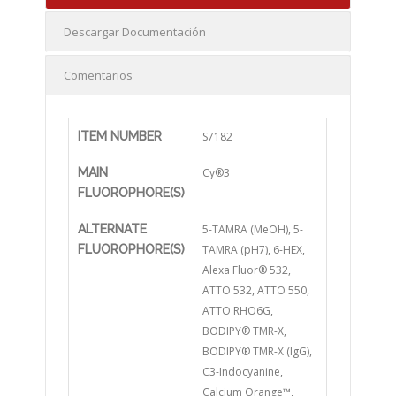
Descargar Documentación
Comentarios
ITEM NUMBER
S7182
MAIN
Cy®3
FLUOROPHORE(S)
ALTERNATE
5-TAMRA (MeOH), 5-
FLUOROPHORE(S)
TAMRA (pH7), 6-HEX,
Alexa Fluor® 532,
ATTO 532, ATTO 550,
ATTO RHO6G,
BODIPY® TMR-X,
BODIPY® TMR-X (IgG),
C3-Indocyanine,
Calcium Orange™,