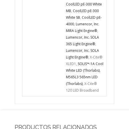
CoolLED pE-300 White
MB
,
CoolLED pE-300
White SB
,
CoolLED pE-
4000
,
Lumencor, Inc.
MIRA Light Engine®
,
Lumencor, Inc. SOLA
365 Light Engine®
,
Lumencor, Inc. SOLA
Light Engine®
, X-Cite®
XLED1,
SOLIS™-1A Cool
White LED (Thorlabs)
,
M565L3 565nm LED
(Thorlabs)
, X-Cite®
120 LED Broadband
PRODUCTOS RELACIONADOS