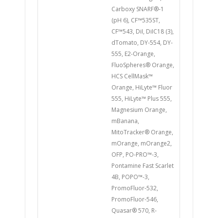
Carboxy SNARF®-1
(pH 6), CF™535ST,
CF™543, DiI, DiIC18 (3),
dTomato, DY-554, DY-
555, E2-Orange,
FluoSpheres® Orange,
HCS CellMask™
Orange, HiLyte™ Fluor
555, HiLyte™ Plus 555,
Magnesium Orange,
mBanana,
MitoTracker® Orange,
mOrange, mOrange2,
OFP, PO-PRO™-3,
Pontamine Fast Scarlet
4B, POPO™-3,
PromoFluor-532,
PromoFluor-546,
Quasar® 570, R-