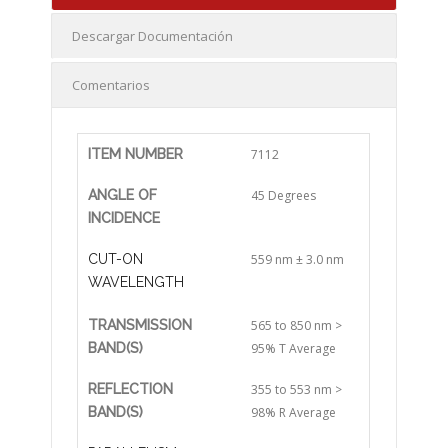
Descargar Documentación
Comentarios
ITEM NUMBER
7112
ANGLE OF
45 Degrees
INCIDENCE
CUT-ON
559 nm ± 3.0 nm
WAVELENGTH
TRANSMISSION
565 to 850 nm >
BAND(S)
95% T Average
REFLECTION
355 to 553 nm >
BAND(S)
98% R Average