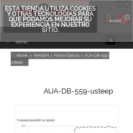
ES
EN
ESTA TIENDA UTILIZA COOKIES
Y OTRAS TECNOLOGÍAS PARA
0
QUE PODAMOS MEJORAR SU
aceptar
EXPERIENCIA EN NUESTRO
SITIO.
MENU
Home
>
IMAGEN
>
Filtros Ópticos
>
AUA-DB-559-
usteep
AUA-DB-559-usteep