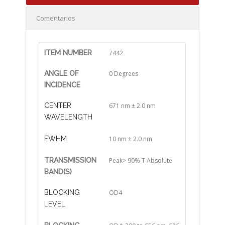
Comentarios
ITEM NUMBER
7442
ANGLE OF
0 Degrees
INCIDENCE
CENTER
671 nm ± 2.0 nm
WAVELENGTH
FWHM
10 nm ± 2.0 nm
TRANSMISSION
Peak> 90% T Absolute
BAND(S)
BLOCKING
OD4
LEVEL