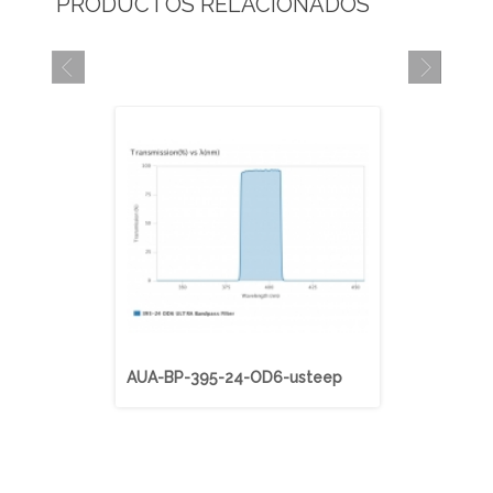
PRODUCTOS RELACIONADOS
AUA-BP-395-24-OD6-usteep
AUA-BP-40