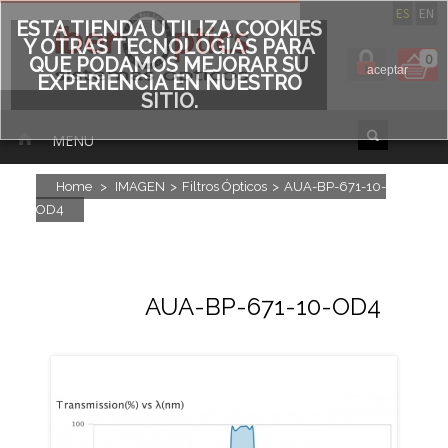
ES
EN
ESTA TIENDA UTILIZA COOKIES
Y OTRAS TECNOLOGÍAS PARA
0
QUE PODAMOS MEJORAR SU
aceptar
EXPERIENCIA EN NUESTRO
SITIO.
MENU
Home
>
IMAGEN
>
Filtros Ópticos
>
AUA-BP-671-10-
OD4
AUA-BP-671-10-OD4