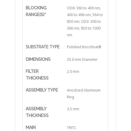
BLOCKING
OD6: 360 to 400 nm,
RANGE(S)*
400 to 496 nm, 564 to
850 nm; OD3: 300 to
360 nm, 850 to 1000
nm
SUBSTRATE TYPE
Polished Borofloat®
DIMENSIONS
25.0 mm Diameter
FILTER
2.0 mm
THICKNESS
ASSEMBLY TYPE
Anodized Aluminum
Ring
ASSEMBLY
3.5 mm
THICKNESS
MAIN
TRITC