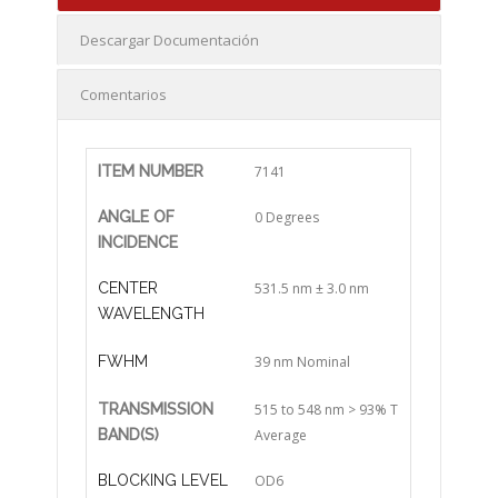
Descargar Documentación
Comentarios
ITEM NUMBER
7141
ANGLE OF
0 Degrees
INCIDENCE
CENTER
531.5 nm ± 3.0 nm
WAVELENGTH
FWHM
39 nm Nominal
TRANSMISSION
515 to 548 nm > 93% T
BAND(S)
Average
BLOCKING LEVEL
OD6