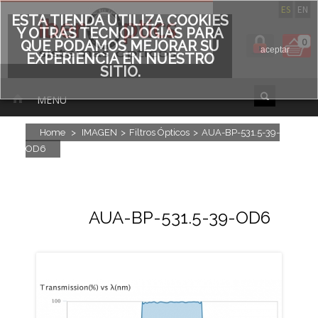
ES
EN
ESTA TIENDA UTILIZA COOKIES
Y OTRAS TECNOLOGÍAS PARA
0
QUE PODAMOS MEJORAR SU
aceptar
EXPERIENCIA EN NUESTRO
SITIO.
MENU
Home
>
IMAGEN
>
Filtros Ópticos
>
AUA-BP-531.5-39-
OD6
AUA-BP-531.5-39-OD6