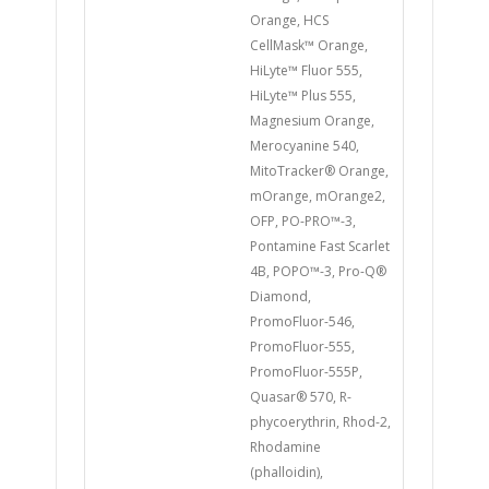
Orange, HCS
CellMask™ Orange,
HiLyte™ Fluor 555,
HiLyte™ Plus 555,
Magnesium Orange,
Merocyanine 540,
MitoTracker® Orange,
mOrange, mOrange2,
OFP, PO-PRO™-3,
Pontamine Fast Scarlet
4B, POPO™-3, Pro-Q®
Diamond,
PromoFluor-546,
PromoFluor-555,
PromoFluor-555P,
Quasar® 570, R-
phycoerythrin, Rhod-2,
Rhodamine
(phalloidin),