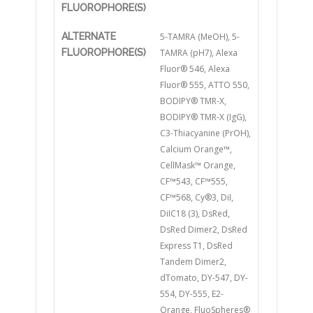
FLUOROPHORE(S)
ALTERNATE
5-TAMRA (MeOH), 5-
FLUOROPHORE(S)
TAMRA (pH7), Alexa
Fluor® 546, Alexa
Fluor® 555, ATTO 550,
BODIPY® TMR-X,
BODIPY® TMR-X (IgG),
C3-Thiacyanine (PrOH),
Calcium Orange™,
CellMask™ Orange,
CF™543, CF™555,
CF™568, Cy®3, DiI,
DiIC18 (3), DsRed,
DsRed Dimer2, DsRed
Express T1, DsRed
Tandem Dimer2,
dTomato, DY-547, DY-
554, DY-555, E2-
Orange, FluoSpheres®