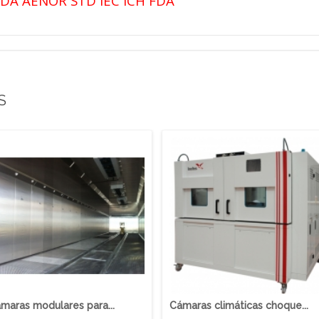
VDA AENOR STD IEC ICH FDA
S
maras modulares para...
Cámaras climáticas choque...