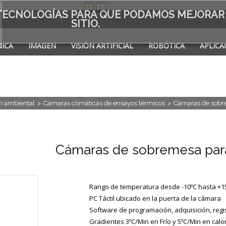
ES
EN
S TECNOLOGÍAS PARA QUE PODAMOS MEJORAR
SITIO.
ICA
IMAGEN
VISIÓN ARTIFICIAL
ROBÓTICA
APLICA
A DE
n ambiental
>
Cámaras climáticas de ensayos térmicos
>
Cámaras de sobr
Cámaras de sobremesa par
Rango de temperatura desde -10ºC hasta +15
PC Táctil ubicado en la puerta de la cámara
Software de programación, adquisición, regist
Gradientes 3ºC/Min en Frío y 5ºC/Min en calo