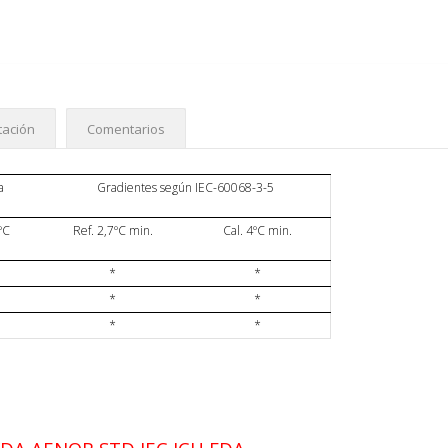
ación
Comentarios
a
Gradientes según IEC-60068-3-5
ºC
Ref. 2,7ºC min.
Cal. 4ºC min.
*
*
*
*
*
*