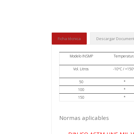
Ficha técnica
Descargar Document
Modelo INSMP
Temperatur
Vol. Litros
-10ºC / +150
50
*
100
*
150
*
Normas aplicables