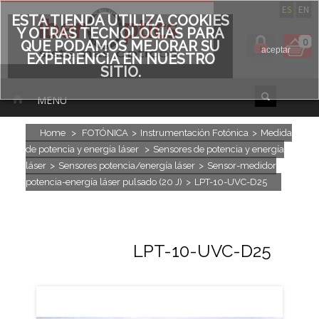
ES
EN
ESTA TIENDA UTILIZA COOKIES
Y OTRAS TECNOLOGÍAS PARA
0
QUE PODAMOS MEJORAR SU
aceptar
EXPERIENCIA EN NUESTRO
SITIO.
MENU
Home
>
FOTÓNICA
>
Instrumentación Fotónica
>
Medida
de potencia y energía láser
>
Sensores de potencia y energía
láser
>
Sensores potencia/energía láser
>
Sensor-medidor
potencia-energía láser pulsado (20 J)
>
LPT-10-UVC-D25
LPT-10-UVC-D25