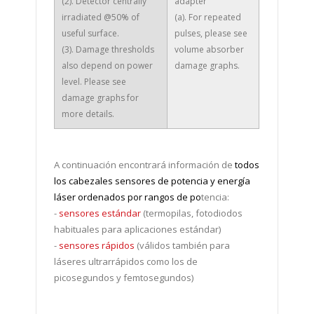
(2). Detector centrally
adapter
irradiated @50% of
(a). For repeated
useful surface.
pulses, please see
(3). Damage thresholds
volume absorber
also depend on power
damage graphs.
level. Please see
damage graphs for
more details.
A continuación encontrará información de
todos
los cabezales sensores de potencia y energía
láser ordenados por rangos de po
tencia:
-
sensores estándar
(termopilas, fotodiodos
habituales para aplicaciones estándar)
-
sensores rápidos
(válidos también para
láseres ultrarrápidos como los de
picosegundos y femtosegundos)