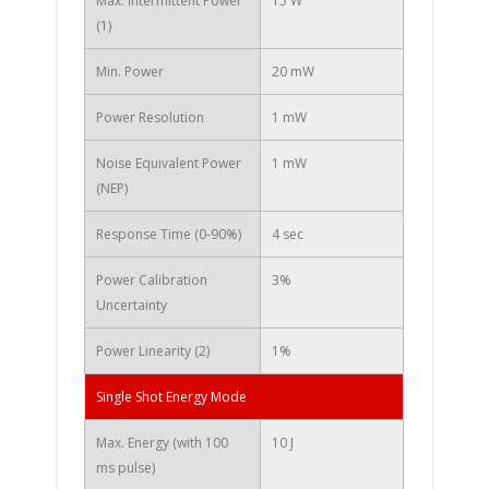
Max. Intermittent Power
15 W
(1)
Min. Power
20 mW
Power Resolution
1 mW
Noise Equivalent Power
1 mW
(NEP)
Response Time (0-90%)
4 sec
Power Calibration
3%
Uncertainty
Power Linearity (2)
1%
Single Shot Energy Mode
Max. Energy (with 100
10 J
ms pulse)