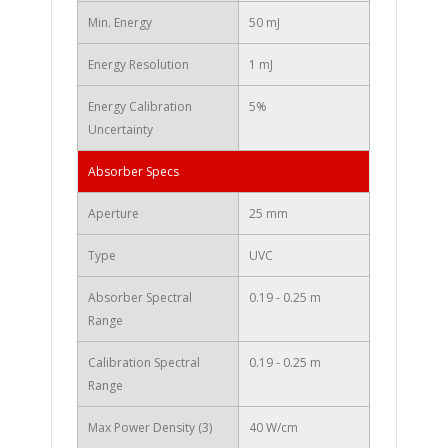
Min. Energy
50 mJ
Energy Resolution
1 mJ
Energy Calibration
5%
Uncertainty
Absorber Specs
Aperture
25 mm
Type
UVC
Absorber Spectral
0.19 - 0.25 m
Range
Calibration Spectral
0.19 - 0.25 m
Range
Max Power Density (3)
40 W/cm