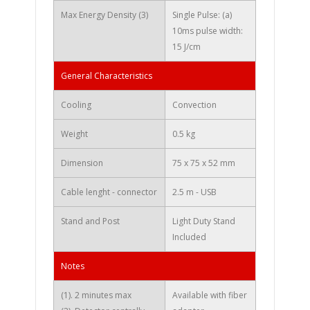
Max Energy Density (3)
Single Pulse: (a)
10ms pulse width:
15 J/cm
General Characteristics
Cooling
Convection
Weight
0.5 kg
Dimension
75 x 75 x 52 mm
Cable lenght - connector
2.5 m - USB
Stand and Post
Light Duty Stand
Included
Notes
(1). 2 minutes max
Available with fiber