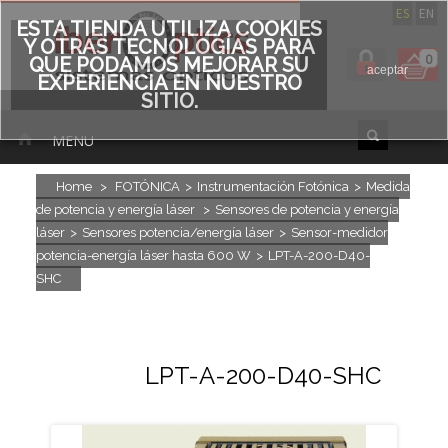
ES
EN
ESTA TIENDA UTILIZA COOKIES
Y OTRAS TECNOLOGÍAS PARA
0
QUE PODAMOS MEJORAR SU
aceptar
EXPERIENCIA EN NUESTRO
SITIO.
MENU
Home
>
FOTÓNICA
>
Instrumentación Fotónica
>
Medida
de potencia y energía láser
>
Sensores de potencia y energía
láser
>
Sensores potencia/energía láser
>
Sensor-medidor
potencia-energía láser hasta 600 W
>
LPT-A-200-D40-
SHC
LPT-A-200-D40-SHC