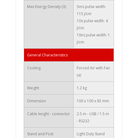
Max Energy Density (3)
5ms pulse width:
115 J/cm
10s pulse width: 4
J/cm
10ns pulse width: 1
J/cm
General Characteristics
Cooling
Forced Air with Fan
(a)
Weight
1.2 kg
Dimension
100 x 100 x 85 mm
Cable lenght - connector
2.5 m - USB / 1.5 m
- RS232
Stand and Post
Light Duty Stand