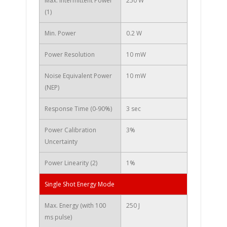
Max. Intermittent Power
250 W
(1)
Min. Power
0.2 W
Power Resolution
10 mW
Noise Equivalent Power
10 mW
(NEP)
Response Time (0-90%)
3 sec
Power Calibration
3%
Uncertainty
Power Linearity (2)
1%
Single Shot Energy Mode
Max. Energy (with 100
250 J
ms pulse)