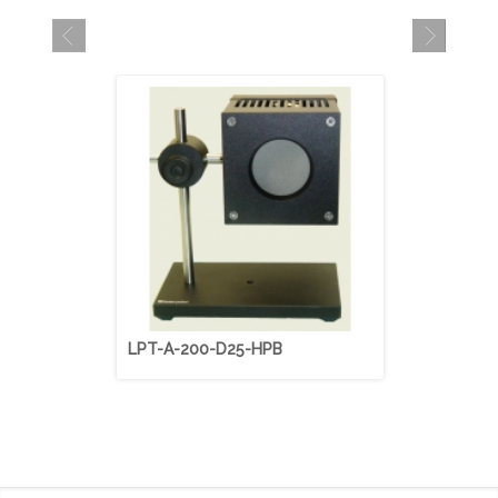
LPT-A-200-D25-HPB
LPT-A-200