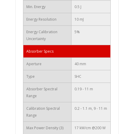
Min. Energy
0.5 J
Energy Resolution
10 mJ
Energy Calibration
5%
Uncertainty
Absorber Specs
Aperture
40 mm
Type
SHC
Absorber Spectral
0.19 - 11 m
Range
Calibration Spectral
0.2 - 1.1 m, 9 - 11 m
Range
Max Power Density (3)
17 kW/cm @200 W