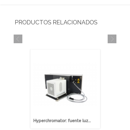
PRODUCTOS RELACIONADOS
Hyperchromator: fuente luz...
Láser OPO s