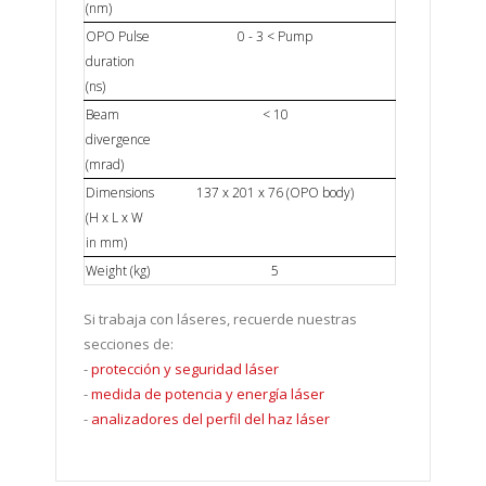
(nm)
OPO Pulse
0 - 3 < Pump
duration
(ns)
Beam
< 10
divergence
(mrad)
Dimensions
137 x 201 x 76 (OPO body)
(H x L x W
in mm)
Weight (kg)
5
Si trabaja con láseres, recuerde nuestras
secciones de:
-
protección y seguridad láser
-
medida de potencia y energía láser
-
analizadores del perfil del haz láser