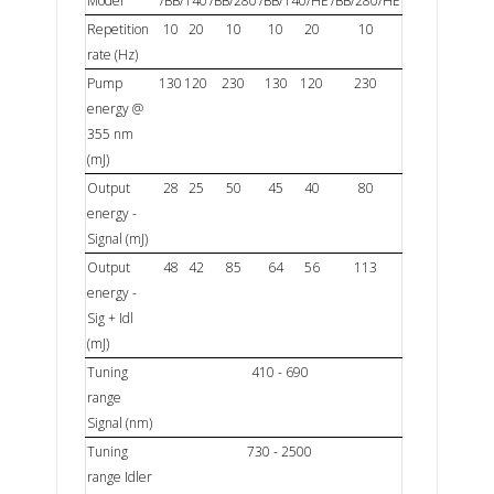
Model
/BB/140
/BB/280
/BB/140/HE
/BB/280/HE
Repetition
10
20
10
10
20
10
rate (Hz)
Pump
130
120
230
130
120
230
energy @
355 nm
(mJ)
Output
28
25
50
45
40
80
energy -
Signal (mJ)
Output
48
42
85
64
56
113
energy -
Sig + Idl
(mJ)
Tuning
410 - 690
range
Signal (nm)
Tuning
730 - 2500
range Idler