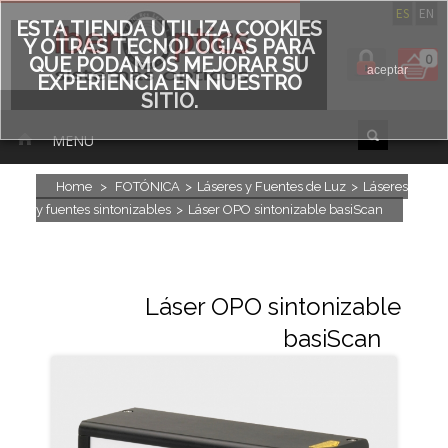
ES
EN
ESTA TIENDA UTILIZA COOKIES
Y OTRAS TECNOLOGÍAS PARA
0
QUE PODAMOS MEJORAR SU
aceptar
EXPERIENCIA EN NUESTRO
SITIO.
MENU
Home
>
FOTÓNICA
>
Láseres y Fuentes de Luz
>
Láseres
y fuentes sintonizables
>
Láser OPO sintonizable basiScan
Láser OPO sintonizable
basiScan