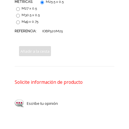
MÉTRICAS:
M25.5 x 0.5
M27 x 0.5
M30.5 x 0.5
M49 x 0.75
REFERENCIA:
IOBP520M25
Añadir a la cesta
Solicite información de producto
Escribe tu opinión