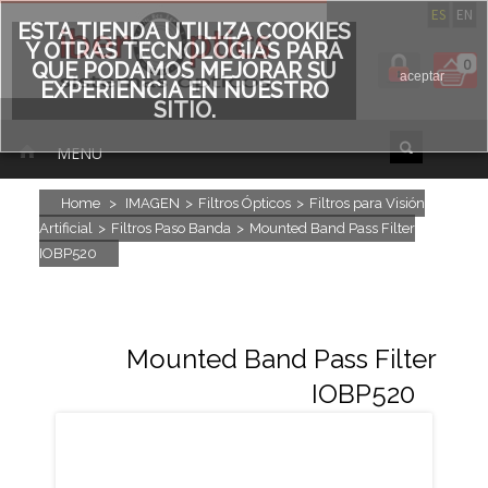
ES
EN
ESTA TIENDA UTILIZA COOKIES
Y OTRAS TECNOLOGÍAS PARA
0
QUE PODAMOS MEJORAR SU
aceptar
EXPERIENCIA EN NUESTRO
SITIO.
MENU
Home
>
IMAGEN
>
Filtros Ópticos
>
Filtros para Visión
Artificial
>
Filtros Paso Banda
>
Mounted Band Pass Filter
IOBP520
Mounted Band Pass Filter
IOBP520