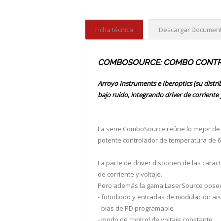
Ficha técnica
Descargar Document
COMBOSOURCE: COMBO CONTRO
Arroyo Instruments e Iberoptics (su distr
bajo ruido, integrando driver de corrient
La serie ComboSource reúne lo mejor de a
potente controlador de temperatura de 6
La parte de driver disponen de las caract
de corriente y voltaje.
Pero además la gama LaserSource pos
- fotodiodo y entradas de modulación ai
- bias de PD programable
- modo de control de voltaje constante