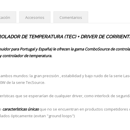
ación
Accesorios
Comentarios
LADOR DE TEMPERATURA (TEC) + DRIVER DE CORRIENT
ibuidor para Portugal y España) le ofrecen la gama ComboSource de controla
e y controlador de temperatura.
mbos mundos: la gran precisión , estabilidad y bajo ruido de la serie Las
0W de la serie TecSource.
erísticas que se esperarían de cualquier driver, como interlock de segurida
ee
características únicas
que no se encuentran en productos competidores
slados ópticamente (evitan "ground loops")