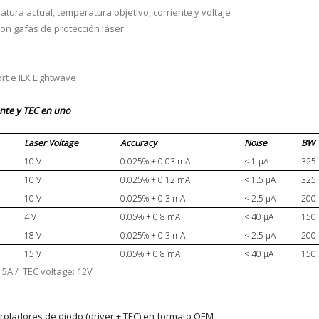
atura actual, temperatura objetivo, corriente y voltaje
 con gafas de protección láser
t e ILX Lightwave
nte y TEC en uno
Laser Voltage
Accuracy
Noise
BW
10 V
0.025% + 0.03 mA
< 1 µA
325
10 V
0.025% + 0.12 mA
< 1.5 µA
325
10 V
0.025% + 0.3 mA
< 2.5 µA
200
4 V
0.05% + 0.8 mA
< 40 µA
150
18 V
0.025% + 0.3 mA
< 2.5 µA
200
15 V
0.05% + 0.8 mA
< 40 µA
150
5A / TEC voltage: 12V
roladores de diodo (driver + TEC) en formato OEM