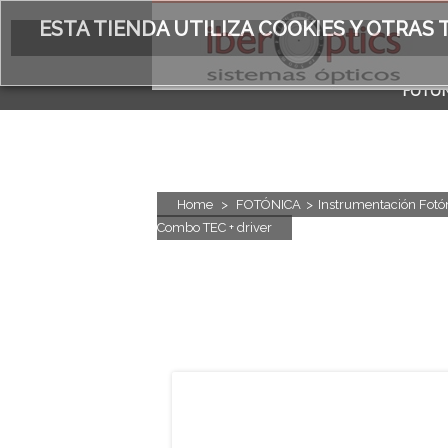
ESTA TIENDA UTILIZA COOKIES Y OTRA
FOTÓN
ACERC
Home
>
FOTÓNICA
>
Instrumentación Fotó
Combo TEC + driver