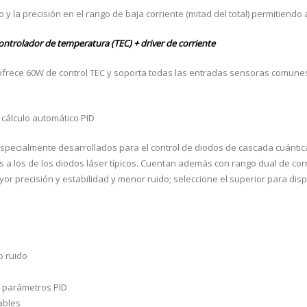
 y la precisión en el rango de baja corriente (mitad del total) permitiendo a
trolador de temperatura (TEC) + driver de corriente
ofrece 60W de control TEC y soporta todas las entradas sensoras comunes:
cálculo automático PID
specialmente desarrollados para el control de diodos de cascada cuánti
a los de los diodos láser típicos. Cuentan además con rango dual de corri
or precisión y estabilidad y menor ruido; seleccione el superior para disp
o ruido
os parámetros PID
ables