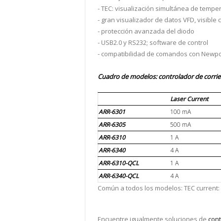
- TEC: visualización simultánea de temper
- gran visualizador de datos VFD, visible
- protección avanzada del diodo
- USB2.0 y RS232; software de control
- compatibilidad de comandos con Newpor
Cuadro de modelos: controlador de corrie
Laser Current
ARR-6301
100 mA
ARR-6305
500 mA
ARR-6310
1 A
ARR-6340
4 A
ARR-6310-QCL
1 A
ARR-6340-QCL
4 A
Común a todos los modelos: TEC current: 
Encuentre igualmente soluciones de
cont