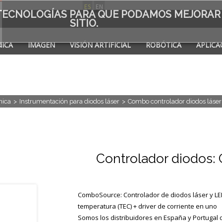
ES
EN
S TECNOLOGÍAS PARA QUE PODAMOS MEJORAR
SITIO.
ICA
IMAGEN
VISIÓN ARTIFICIAL
ROBÓTICA
APLICA
A DE
nica
>
Instrumentación para diodos láser
>
Combo controlador diodos láser 
Controlador diodos:
ComboSource: Controlador de diodos láser y L
temperatura (TEC) + driver de corriente en uno
Somos los distribuidores en España y Portugal 