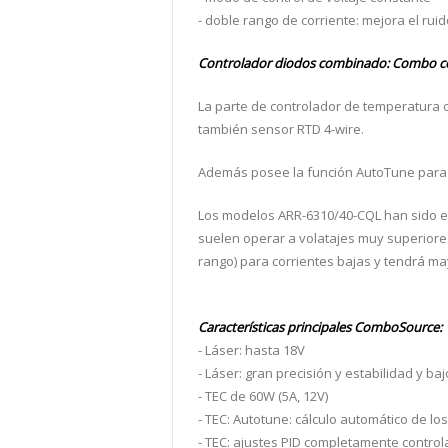
- doble rango de corriente: mejora el ruido
Controlador diodos combinado: Combo con
La parte de controlador de temperatura 
también sensor RTD 4-wire.
Además posee la función AutoTune para 
Los modelos ARR-6310/40-CQL han sido e
suelen operar a volatajes muy superiores 
rango) para corrientes bajas y tendrá may
Características principales ComboSource:
- Láser: hasta 18V
- Láser: gran precisión y estabilidad y baj
- TEC de 60W (5A, 12V)
- TEC: Autotune: cálculo automático de l
- TEC: ajustes PID completamente control