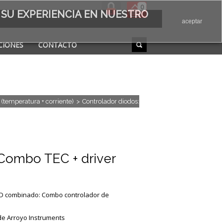
0
 SU EXPERIENCIA EN NUESTRO
aceptar
CIONES
CONTACTO
(temperatura + corriente)
>
Controlador diodos:
 Combo TEC + driver
ED combinado: Combo controlador de
de Arroyo Instruments